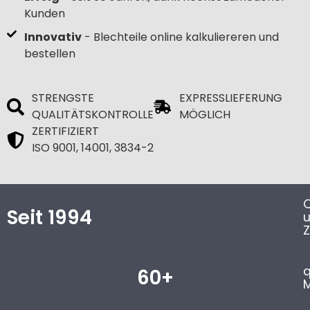
Kunden
Innovativ
- Blechteile online kalkuliereren und
bestellen
STRENGSTE
EXPRESSLIEFERUNG
QUALITÄTSKONTROLLE
MÖGLICH
ZERTIFIZIERT
ISO 9001, 14001, 3834-2
Q
Seit 1994
Z
q
60+
M