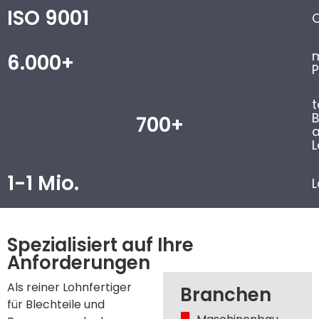
ISO 9001
Q
6.000+
P
t
700+
a
L
1-1 Mio.
L
Spezialisiert auf Ihre
Anforderungen
Als reiner Lohnfertiger
Branchen
für Blechteile und