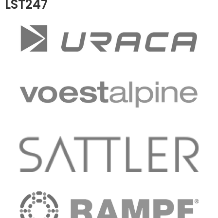
LST247